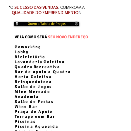
"O
SUCESSO DAS VENDAS
, COMPROVA A
QUALIDADE DO EMPREENDIMENTO
"
.
Quero a Tabela de Preços
VEJA COMO SERÁ
SEU NOVO ENDEREÇO
Coworking
Lobby
Bicicletário
Lavanderia
Coletiva
Quadra
R
ecreativa
Bar de apoio a Quadra
Horta Coletiva
Brinquedoteca
Salão de Jogos
Mine Mercado
Academia
Salão de Festas
Wine Bar
Praça de Apoio
Terraço com Bar
Piscinas
Piscina Aquecida