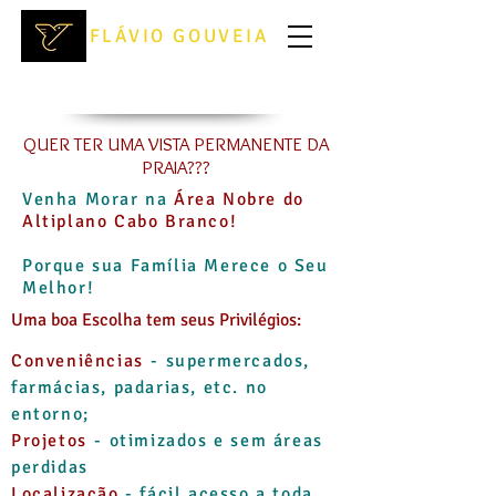
FLÁVIO GOUVEIA
Imóveis a
Venda
QUER TER UMA VISTA
PERMANENTE DA
PRAIA???
Venha Morar na
Área Nobre do
Altiplano Cabo Branco!
Porque sua Família Merece o Seu
Melhor!
Uma boa Escolha tem seus Privilégios:
Conveniências
- supe
rmercados,
farmácias, padarias, etc. no
entorno;
Projetos
- otimi
zados e sem áreas
perdidas
Localização
- fácil acesso a toda